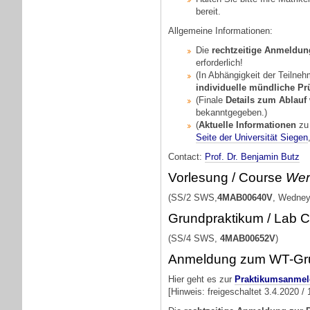
bereit.
Allgemeine Informationen:
Die
rechtzeitige Anmeldu
erforderlich!
(In Abhängigkeit der Teilneh
individuelle mündliche P
(Finale
Details zum Ablauf
bekanntgegeben.)
(
Aktuelle Informationen
zu 
Seite der Universität Siegen
Contact:
Prof. Dr. Benjamin Butz
Vorlesung / Course
Werk
(SS/2 SWS,
4MAB00640V
, Wedney
Grundpraktikum / Lab 
(SS/4 SWS,
4MAB00652V
)
Anmeldung zum WT-Gru
Hier geht es zur
Praktikumsanme
[Hinweis: freigeschaltet 3.4.2020 / 