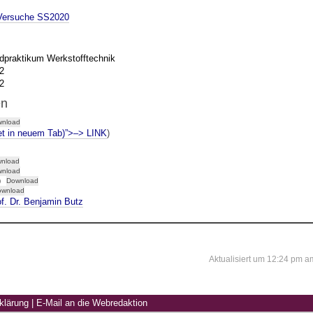
Versuche SS2020
praktikum Werkstofftechnik
2
2
en
nload
et in neuem Tab)”>–> LINK
)
nload
nload
)
Download
ownload
f. Dr. Benjamin Butz
Aktualisiert um 12:24 pm
klärung
|
E-Mail an die Webredaktion