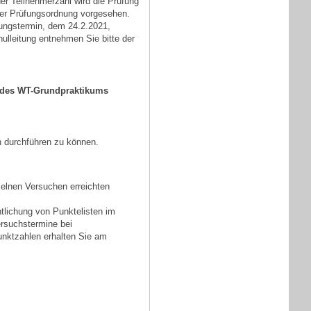
er Teilnehmerzahl wird die Prüfung
er Prüfungsordnung vorgesehen.
ungstermin, dem 24.2.2021,
ulleitung entnehmen Sie bitte der
n des WT-Grundpraktikums
n durchführen zu können.
zelnen Versuchen erreichten
ntlichung von Punktelisten im
ersuchstermine bei
unktzahlen erhalten Sie am