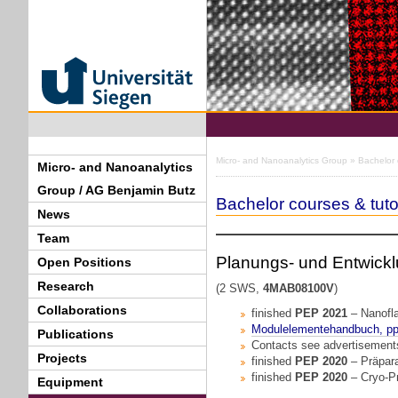
Micro- and Nanoanalytics Group
» Bachelor c
Micro- and Nanoanalytics
Group / AG Benjamin Butz
Bachelor courses & tuto
News
Team
Planungs- und Entwickl
Open Positions
Research
(2 SWS,
4MAB08100V
)
Collaborations
finished
PEP 2021
– Nanofla
Modulelementehandbuch, pp
Publications
Contacts see advertisement
Projects
finished
PEP 2020
– Präpara
finished
PEP 2020
– Cryo-Pr
Equipment