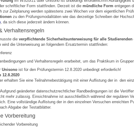
Prüfung
im WS20/21 über Unisono ist unbedingt erforderlich!In Abhängigkeit d
r schriftlicher Form stattfinden. Derzeit ist die
mündliche Form
entgegen d
h zur Zeitplanung werden spätestens zwei Wochen vor dem eigentlichen Prüf
ationen
zu den Prüfungsmodalitäten wie das derzeitige Schreiben der Hochsch
n
, da sich diese jederzeit ändern können.
& Verhaltensregeln
 musste die
verpflichtende Sicherheitsunterweisung für alle Studierende
 wird die Unterweisung an folgendem Ersatztermin stattfinden:
nferenz
nbedingungen und Verhaltensregeln erarbeitet, um das Praktikum in Gruppe
r
Unisono
ist für den Prüfungstermin 12.8.2020 unbedingt erforderlich!
 12.8.2020
r erhalten Sie eine Teilnahmebestätigung mit einer Auflistung der in den ein
: Aufgrund geänderter datenschutzrechtlicher Randbedingungen ist die Veröffe
icht mehr zulässig. Einsichtnahme ist ausschließlich während der regulären V
ch. Eine vollständige Auflistung der in den einzelnen Versuchen erreichten P
nach Abgabe der Testatblätter.
e Vorbereitung
ichender Vorbereitung