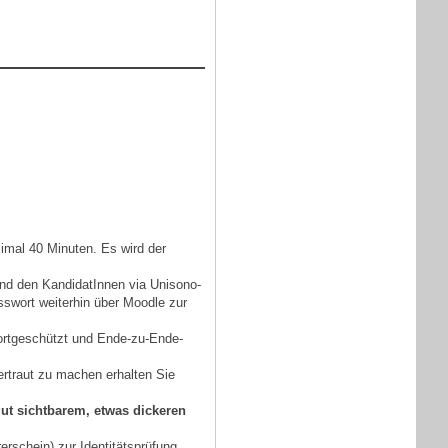
ximal 40 Minuten. Es wird der
ind den KandidatInnen via Unisono-
sswort weiterhin über Moodle zur
wortgeschützt und Ende-zu-Ende-
rtraut zu machen erhalten Sie
gut sichtbarem, etwas dickeren
erschein) zur Identitätsprüfung