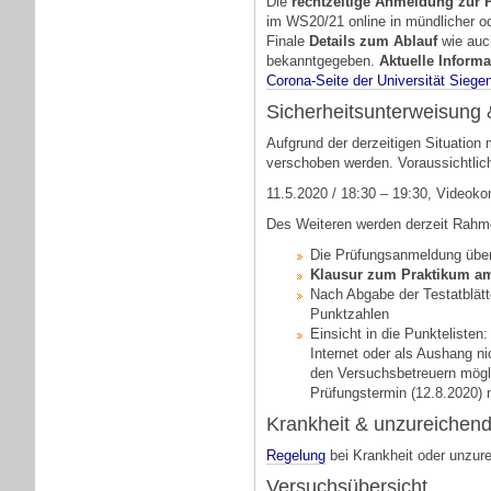
Die
rechtzeitige Anmeldung zur 
im WS20/21 online in mündlicher ode
Finale
Details zum Ablauf
wie auc
bekanntgegeben.
Aktuelle Inform
Corona-Seite der Universität Siege
Sicherheitsunterweisung 
Aufgrund der derzeitigen Situation
verschoben werden. Voraussichtlich
11.5.2020 / 18:30 – 19:30, Videoko
Des Weiteren werden derzeit Rahme
Die Prüfungsanmeldung übe
Klausur zum Praktikum am
Nach Abgabe der Testatblätte
Punktzahlen
Einsicht in die Punktelisten
Internet oder als Aushang n
den Versuchsbetreuern mögli
Prüfungstermin (12.8.2020) 
Krankheit & unzureichend
Regelung
bei Krankheit oder unzure
Versuchsübersicht