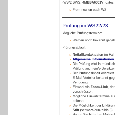
(WS/2 SWS,
4MBBA6301V
, dates
From now on each WS
Prüfung im WS22/23
Mögliche Prüfungstermine:
Werden noch bekannt gege
Prüfungsablauf:
Notfallkontaktdaten
im Fall
Allgemeine Informationen 
Die Prüfung wird in mündlic
Prüfung auch ein/e Beisitzer
Der Prüfungsinhalt orientie
E-Mail-Verteiler bekannt ge
Verfügung.
Einwahl via
Zoom-Link
, de
verschlüsselt.
Mögliche Einwahltermine z
zeitnah.
Die Möglichkeit der Erklärun
Stift
(schwarz/dunkelblau))
Halten Sie bitte Ihre Matri