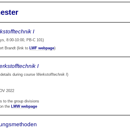
ester
stofftechnik I
ys, 8:00-10:00, PB-C 101)
rt Brandt (link to
LWF webpage
)
rkstofftechnik I
 details during course
Werkstofftechnik I
)
 NOV 2022
 to the group divisions
 on the
LMW webpage
erungsmethoden