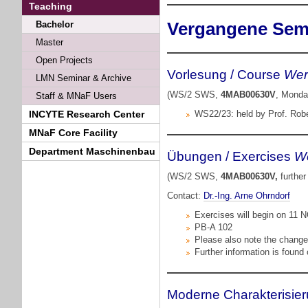
Teaching
Bachelor
Vergangene Sem
Master
Open Projects
Vorlesung / Course
Werk
LMN Seminar & Archive
(WS/2 SWS,
4MAB00630V
, Monda
Staff & MNaF Users
INCYTE Research Center
WS22/23: held by Prof. Robe
MNaF Core Facility
Department Maschinenbau
Übungen / Exercises
We
(WS/2 SWS,
4MAB00630V,
further
Contact:
Dr.-Ing. Arne Ohrndorf
Exercises will begin on 11
PB-A 102
Please also note the changes
Further information is found
Moderne Charakterisi