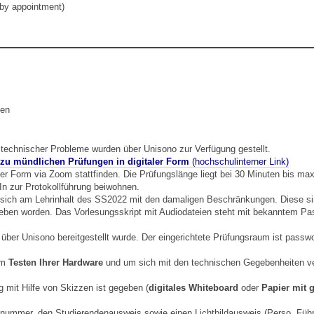
 by appointment)
ben
 technischer Probleme wurden über Unisono zur Verfügung gestellt.
zu mündlichen Prüfungen in digitaler Form
(hochschulinterner Link)
her Form via Zoom stattfinden. Die Prüfungslänge liegt bei 30 Minuten bis ma
In zur Protokollführung beiwohnen.
rt sich am Lehrinhalt des SS2022 mit den damaligen Beschränkungen. Diese s
geben worden. Das Vorlesungsskript mit Audiodateien steht mit bekanntem Pa
r über Unisono bereitgestellt wurde. Der eingerichtete Prüfungsraum ist pass
um
Testen Ihrer Hardware
und um sich mit den technischen Gegebenheiten ve
g mit Hilfe von Skizzen ist gegeben (
digitales Whiteboard
oder
Papier mit 
kelnummer, den Studierendenausweis sowie einen Lichtbildausweis (Perso, Führ