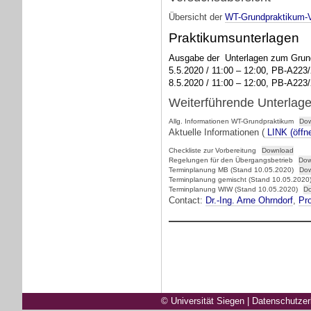
Übersicht der
WT-Grundpraktikum-
Praktikumsunterlagen
Ausgabe der Unterlagen zum Grund
5.5.2020 / 11:00 – 12:00, PB-A223/
8.5.2020 / 11:00 – 12:00, PB-A223/
Weiterführende Unterlag
Allg. Informationen WT-Grundpraktikum
Dow
Aktuelle Informationen (
LINK (öffn
Checkliste zur Vorbereitung
Download
Regelungen für den Übergangsbetrieb
Dow
Terminplanung MB (Stand 10.05.2020)
Dow
Terminplanung gemischt (Stand 10.05.2020
Terminplanung WIW (Stand 10.05.2020)
D
Contact:
Dr.-Ing. Arne Ohrndorf
,
Pro
© Universität Siegen
|
Datenschutzer